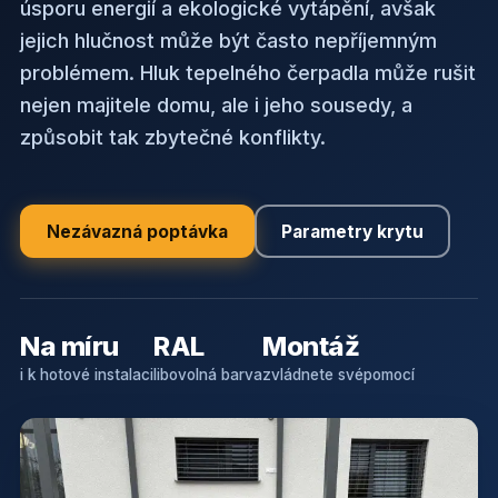
úsporu energií a ekologické vytápění, avšak
jejich hlučnost může být často nepříjemným
problémem. Hluk tepelného čerpadla může rušit
nejen majitele domu, ale i jeho sousedy, a
způsobit tak zbytečné konflikty.
Nezávazná poptávka
Parametry krytu
Na míru
RAL
Montáž
i k hotové instalaci
libovolná barva
zvládnete svépomocí