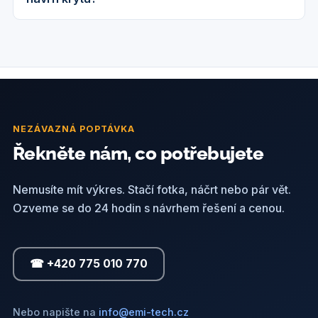
NEZÁVAZNÁ POPTÁVKA
Řekněte nám, co potřebujete
Nemusíte mít výkres. Stačí fotka, náčrt nebo pár vět.
Ozveme se do 24 hodin s návrhem řešení a cenou.
☎ +420 775 010 770
Nebo napište na
info@emi-tech.cz