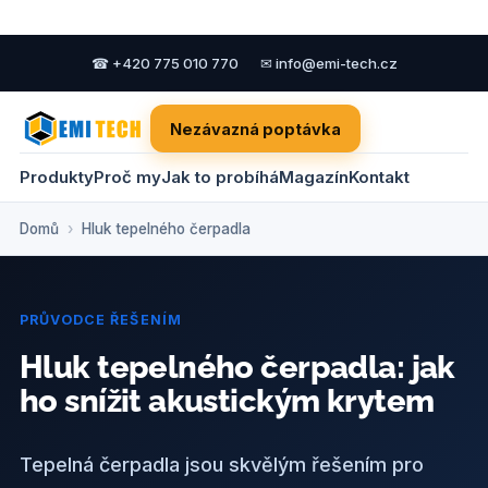
☎ +420 775 010 770
✉ info@emi-tech.cz
Nezávazná poptávka
Produkty
Proč my
Jak to probíhá
Magazín
Kontakt
Domů
›
Hluk tepelného čerpadla
PRŮVODCE ŘEŠENÍM
Hluk tepelného čerpadla: jak
ho snížit akustickým krytem
Tepelná čerpadla jsou skvělým řešením pro